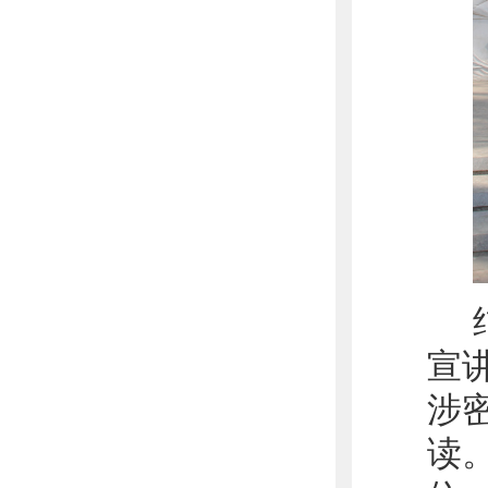
宣
涉
读