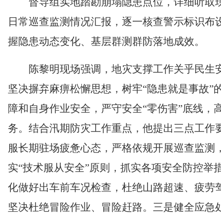
督导组实地踏勘崩塌隐患点位，详细听取
日常巡查监测情况汇报，逐一核查警示标识布
握隐患动态变化、基层群测群防落地成效。
陈黎明现场强调，地灾支撑工作关乎民生
坚决摒弃麻痹松懈思想，树牢
“隐患就是事故
障和自身作业安全，严守安全“零伤害”底线，
务。结合汛期防灾工作重点，他提出三点工作
服长期驻场疲惫心态，严格依规开展巡查监测
实“技术服从安全”原则，抓实各项安全防控举
化做好出车前车况检查，杜绝山路超速、疲劳
坚决杜绝冒险作业、冒险赶路。三是健全应急处