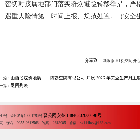
密切对接属地部门落实群众避险转移举措，严
遇重大险情第一时间上报、规范处置。
（
安全
分享到：
新浪微博
QQ空间
开
山西省煤炭地质一一四勘查院有限公司 开展 2026 年安全生产月主
一篇：
返回列表
一篇：
晋公网安备 14040202000198号
 晋ICP备15004796号
355-2612566 传真：2613005 邮箱：sx114kcy@163.com