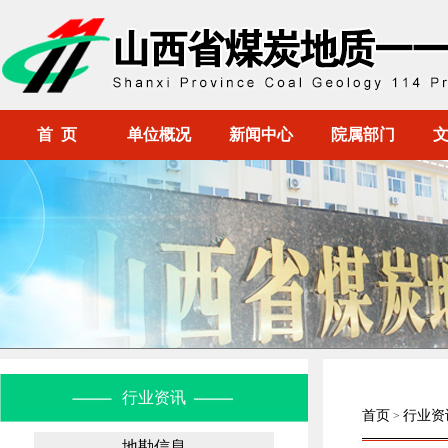
首 页
单位概况
新闻中心
院属部门
行业资讯
首页
行业资
>
地勘信息