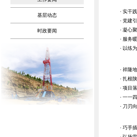
· 实干
基层动态
· 党建
· 凝心
时政要闻
· 服务
· 以练
· 祥
· 扎根
· 项目
· 一一
· 刀刃
· 巧手
· 弘扬